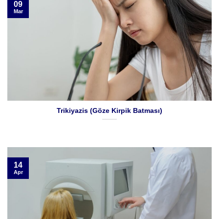
09
Mar
Trikiyazis (Göze Kirpik Batması)
14
Apr