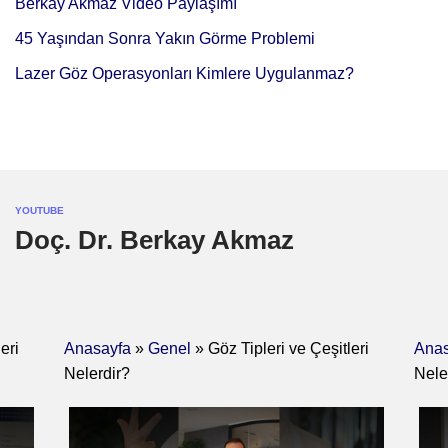
Berkay Akmaz Video Paylaşımı
45 Yaşından Sonra Yakın Görme Problemi
Lazer Göz Operasyonları Kimlere Uygulanmaz?
YOUTUBE
Doç. Dr. Berkay Akmaz
eri
Anasayfa
»
Genel
»
Göz Tipleri ve Çeşitleri
Anas
Nelerdir?
Nele