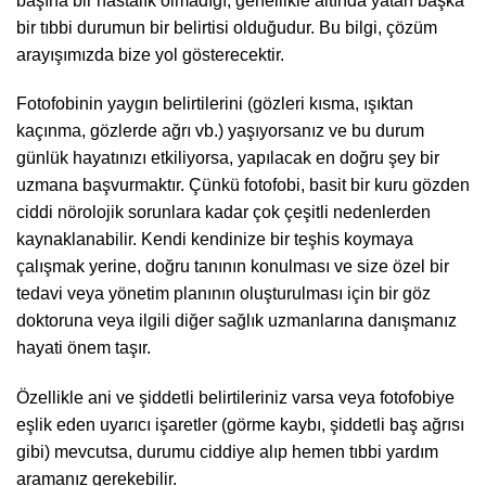
başına bir hastalık olmadığı, genellikle altında yatan başka
bir tıbbi durumun bir belirtisi olduğudur. Bu bilgi, çözüm
arayışımızda bize yol gösterecektir.
Fotofobinin yaygın belirtilerini (gözleri kısma, ışıktan
kaçınma, gözlerde ağrı vb.) yaşıyorsanız ve bu durum
günlük hayatınızı etkiliyorsa, yapılacak en doğru şey bir
uzmana başvurmaktır. Çünkü fotofobi, basit bir kuru gözden
ciddi nörolojik sorunlara kadar çok çeşitli nedenlerden
kaynaklanabilir. Kendi kendinize bir teşhis koymaya
çalışmak yerine, doğru tanının konulması ve size özel bir
tedavi veya yönetim planının oluşturulması için bir göz
doktoruna veya ilgili diğer sağlık uzmanlarına danışmanız
hayati önem taşır.
Özellikle ani ve şiddetli belirtileriniz varsa veya fotofobiye
eşlik eden uyarıcı işaretler (görme kaybı, şiddetli baş ağrısı
gibi) mevcutsa, durumu ciddiye alıp hemen tıbbi yardım
aramanız gerekebilir.