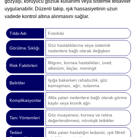
gözyaşı, koruyucu gözlük kullanımı veya sistemik tedaviler
uygulanabilir. Düzenli takip, ışık hassasiyetinin uzun
vadede kontrol altına alınmasını sağlar.
Tıbbi Adı
Fotofobi
Göz hastalıklarına veya sistemik
Görülme Sıklığı
nedenlere bağlı olarak değişken
Migren, kornea hastalıkları, üveit,
Risk Faktörleri
albinizm, ilaçlar, meningit
Işığa bakarken rahatsızlık, göz
Belirtiler
kamaşması, ağrı, sulanma
Altta yatan nedenlere bağlı olarak görme
Komplikasyonlar
kaybı veya kronik ağrı
Göz muayenesi, kornea ve retina
Tanı Yöntemleri
değerlendirmesi, nörolojik tetkikler
Tedavi
Altta yatan hastalığın tedavisi, ışık filtreli