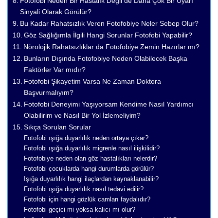
Fotofobi Neden Bir Hastalık Değil de Daha Çok Bir Uyarı
Sinyali Olarak Görülür?
Bu Kadar Rahatsızlık Veren Fotofobiye Neler Sebep Olur?
Göz Sağlığımla İlgili Hangi Sorunlar Fotofobi Yapabilir?
Nörolojik Rahatsızlıklar da Fotofobiye Zemin Hazırlar mı?
Bunların Dışında Fotofobiye Neden Olabilecek Başka
Faktörler Var mıdır?
Fotofobi Şikayetim Varsa Ne Zaman Doktora
Başvurmalıyım?
Fotofobi Deneyimi Yaşıyorsam Kendime Nasıl Yardımcı
Olabilirim ve Nasıl Bir Yol İzlemeliyim?
Sıkça Sorulan Sorular
Fotofobi ışığa duyarlılık neden ortaya çıkar?
Fotofobi ışığa duyarlılık migrenle nasıl ilişkilidir?
Fotofobiye neden olan göz hastalıkları nelerdir?
Fotofobi çocuklarda hangi durumlarda görülür?
Işığa duyarlılık hangi ilaçlardan kaynaklanabilir?
Fotofobi ışığa duyarlılık nasıl tedavi edilir?
Fotofobi için hangi gözlük camları faydalıdır?
Fotofobi geçici mi yoksa kalıcı mı olur?