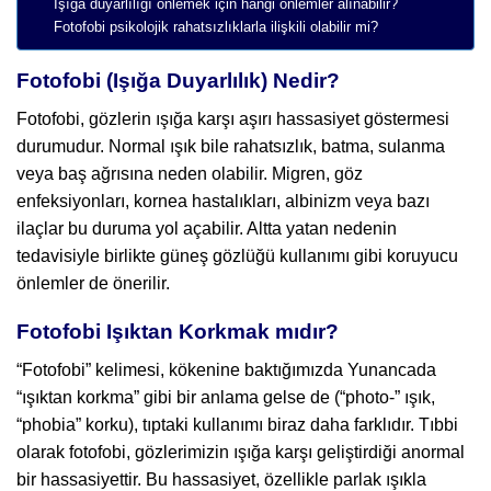
Işığa duyarlılığı önlemek için hangi önlemler alınabilir?
Fotofobi psikolojik rahatsızlıklarla ilişkili olabilir mi?
Fotofobi (Işığa Duyarlılık) Nedir?
Fotofobi, gözlerin ışığa karşı aşırı hassasiyet göstermesi
durumudur. Normal ışık bile rahatsızlık, batma, sulanma
veya baş ağrısına neden olabilir. Migren, göz
enfeksiyonları, kornea hastalıkları, albinizm veya bazı
ilaçlar bu duruma yol açabilir. Altta yatan nedenin
tedavisiyle birlikte güneş gözlüğü kullanımı gibi koruyucu
önlemler de önerilir.
Fotofobi Işıktan Korkmak mıdır?
“Fotofobi” kelimesi, kökenine baktığımızda Yunancada
“ışıktan korkma” gibi bir anlama gelse de (“photo-” ışık,
“phobia” korku), tıptaki kullanımı biraz daha farklıdır. Tıbbi
olarak fotofobi, gözlerimizin ışığa karşı geliştirdiği anormal
bir hassasiyettir. Bu hassasiyet, özellikle parlak ışıkla