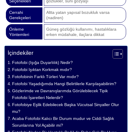
Seçenekleri
gözlükler, suni gözyaşı
Cerrahi
Altta yatan yapısal bozukluk varsa
Gerekçeleri
(nadiren)
Önleme
Güneş gözlüğü kullanımı, hastalıklara
Yöntemleri
erken müdahale, ilaçlara dikkat
İçindekiler
Fotofobi (Işığa Duyarlılık) Nedir?
Fotofobi Işıktan Korkmak mıdır?
Fotofobinin Farklı Türleri Var mıdır?
Fotofobi Yaşadığımda Hangi Belirtilerle Karşılaşabilirim?
Gözlerimde ve Davranışlarımda Görülebilecek Tipik
Fotofobi İşaretleri Nelerdir?
Fotofobiye Eşlik Edebilecek Başka Vücutsal Sinyaller Olur
mu?
Acaba Fotofobi Kalıcı Bir Durum mudur ve Ciddi Sağlık
Sorunlarına Yol Açabilir mi?