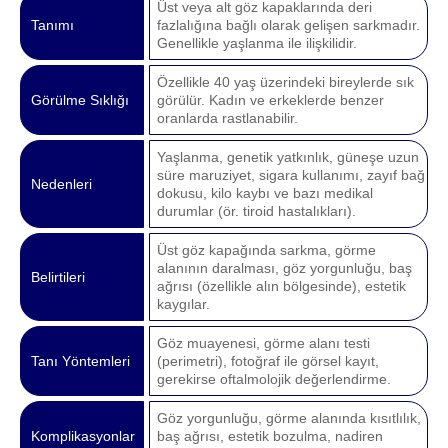
Üst veya alt göz kapaklarında deri
Tanımı
fazlalığına bağlı olarak gelişen sarkmadır.
Genellikle yaşlanma ile ilişkilidir.
Özellikle 40 yaş üzerindeki bireylerde sık
Görülme Sıklığı
görülür. Kadın ve erkeklerde benzer
oranlarda rastlanabilir.
Yaşlanma, genetik yatkınlık, güneşe uzun
süre maruziyet, sigara kullanımı, zayıf bağ
Nedenleri
dokusu, kilo kaybı ve bazı medikal
durumlar (ör. tiroid hastalıkları).
Üst göz kapağında sarkma, görme
alanının daralması, göz yorgunluğu, baş
Belirtileri
ağrısı (özellikle alın bölgesinde), estetik
kaygılar.
Göz muayenesi, görme alanı testi
Tanı Yöntemleri
(perimetri), fotoğraf ile görsel kayıt,
gerekirse oftalmolojik değerlendirme.
Göz yorgunluğu, görme alanında kısıtlılık,
Komplikasyonlar
baş ağrısı, estetik bozulma, nadiren