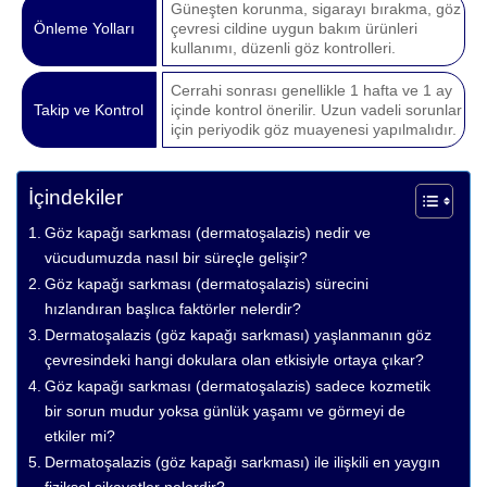
Güneşten korunma, sigarayı bırakma, göz
Önleme Yolları
çevresi cildine uygun bakım ürünleri
kullanımı, düzenli göz kontrolleri.
Cerrahi sonrası genellikle 1 hafta ve 1 ay
Takip ve Kontrol
içinde kontrol önerilir. Uzun vadeli sorunlar
için periyodik göz muayenesi yapılmalıdır.
İçindekiler
Göz kapağı sarkması (dermatoşalazis) nedir ve
vücudumuzda nasıl bir süreçle gelişir?
Göz kapağı sarkması (dermatoşalazis) sürecini
hızlandıran başlıca faktörler nelerdir?
Dermatoşalazis (göz kapağı sarkması) yaşlanmanın göz
çevresindeki hangi dokulara olan etkisiyle ortaya çıkar?
Göz kapağı sarkması (dermatoşalazis) sadece kozmetik
bir sorun mudur yoksa günlük yaşamı ve görmeyi de
etkiler mi?
Dermatoşalazis (göz kapağı sarkması) ile ilişkili en yaygın
fiziksel şikayetler nelerdir?