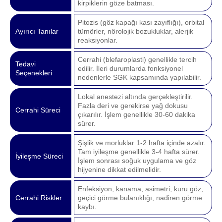
kirpiklerin göze batması.
Pitozis (göz kapağı kası zayıflığı), orbital
Ayırıcı Tanılar
tümörler, nörolojik bozukluklar, alerjik
reaksiyonlar.
Cerrahi (blefaroplasti) genellikle tercih
Tedavi
edilir. İleri durumlarda fonksiyonel
Seçenekleri
nedenlerle SGK kapsamında yapılabilir.
Lokal anestezi altında gerçekleştirilir.
Fazla deri ve gerekirse yağ dokusu
Cerrahi Süreci
çıkarılır. İşlem genellikle 30-60 dakika
sürer.
Şişlik ve morluklar 1-2 hafta içinde azalır.
Tam iyileşme genellikle 3-4 hafta sürer.
İyileşme Süreci
İşlem sonrası soğuk uygulama ve göz
hijyenine dikkat edilmelidir.
Enfeksiyon, kanama, asimetri, kuru göz,
Cerrahi Riskler
geçici görme bulanıklığı, nadiren görme
kaybı.