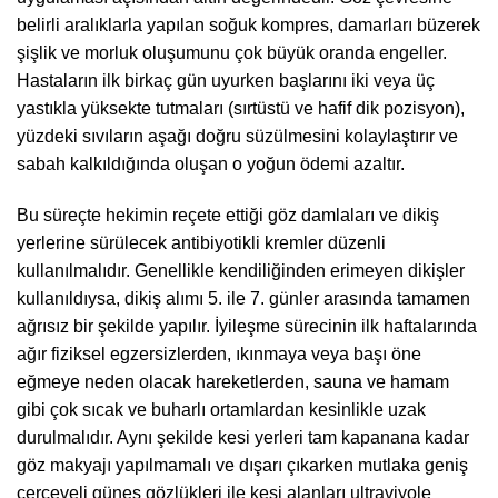
belirli aralıklarla yapılan soğuk kompres, damarları büzerek
şişlik ve morluk oluşumunu çok büyük oranda engeller.
Hastaların ilk birkaç gün uyurken başlarını iki veya üç
yastıkla yüksekte tutmaları (sırtüstü ve hafif dik pozisyon),
yüzdeki sıvıların aşağı doğru süzülmesini kolaylaştırır ve
sabah kalkıldığında oluşan o yoğun ödemi azaltır.
Bu süreçte hekimin reçete ettiği göz damlaları ve dikiş
yerlerine sürülecek antibiyotikli kremler düzenli
kullanılmalıdır. Genellikle kendiliğinden erimeyen dikişler
kullanıldıysa, dikiş alımı 5. ile 7. günler arasında tamamen
ağrısız bir şekilde yapılır. İyileşme sürecinin ilk haftalarında
ağır fiziksel egzersizlerden, ıkınmaya veya başı öne
eğmeye neden olacak hareketlerden, sauna ve hamam
gibi çok sıcak ve buharlı ortamlardan kesinlikle uzak
durulmalıdır. Aynı şekilde kesi yerleri tam kapanana kadar
göz makyajı yapılmamalı ve dışarı çıkarken mutlaka geniş
çerçeveli güneş gözlükleri ile kesi alanları ultraviyole