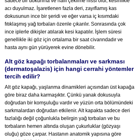
sadece bir dokunma ve hafif çekilme hissi olur, kesinlikle
acı duyulmaz. İşaretlenen fazla deri, zayıflamış kas
dokusunun ince bir şeridi ve eğer varsa iç kısımdaki
fıtıklaşmış yağ torbaları özenle çıkarılır. Sonrasında çok
ince iplerle dikişler atılarak kesi kapatılır. İşlem süresi
genellikle iki göz için ortalama bir saat civarındadır ve
hasta aynı gün yürüyerek evine dönebilir.
Alt göz kapağı torbalanmaları ve sarkması
(dermatoşalazis) için hangi cerrahi yöntemler
tercih edilir?
Alt göz kapağı, yaşlanma dinamikleri açısından üst kapağa
göre biraz daha karmaşıktır. Çünkü yanak dokusuyla
doğrudan bir komşuluğu vardır ve yüzün orta bölümündeki
sarkmalardan doğrudan etkilenir. Alt kapakta sadece deri
fazlalığı değil çoğunlukla belirgin yağ torbaları ve bu
torbaların hemen altında oluşan çukurluklar (gözyaşı
oluğu) göze çarpar. Hastanın anatomik yapısına göre