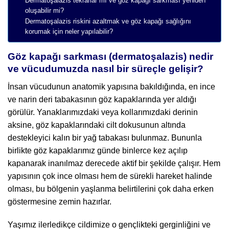
Dermatoşalazis tekrarlar mı ve göz kapağı sarkması yeniden
oluşabilir mi?
Dermatoşalazis riskini azaltmak ve göz kapağı sağlığını
korumak için neler yapılabilir?
Göz kapağı sarkması (dermatoşalazis) nedir
ve vücudumuzda nasıl bir süreçle gelişir?
İnsan vücudunun anatomik yapısına bakıldığında, en ince
ve narin deri tabakasının göz kapaklarında yer aldığı
görülür. Yanaklarımızdaki veya kollarımızdaki derinin
aksine, göz kapaklarındaki cilt dokusunun altında
destekleyici kalın bir yağ tabakası bulunmaz. Bununla
birlikte göz kapaklarımız günde binlerce kez açılıp
kapanarak inanılmaz derecede aktif bir şekilde çalışır. Hem
yapısının çok ince olması hem de sürekli hareket halinde
olması, bu bölgenin yaşlanma belirtilerini çok daha erken
göstermesine zemin hazırlar.
Yaşımız ilerledikçe cildimize o gençlikteki gerginliğini ve