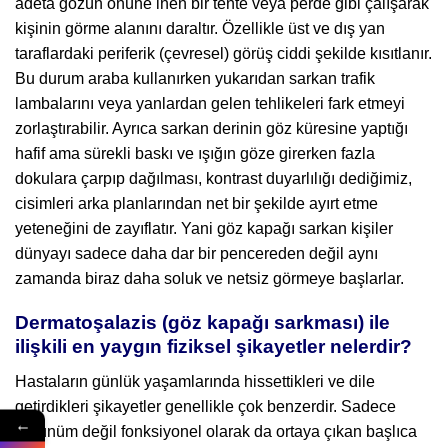
adeta gözün önüne inen bir tente veya perde gibi çalışarak
kişinin görme alanını daraltır. Özellikle üst ve dış yan
taraflardaki periferik (çevresel) görüş ciddi şekilde kısıtlanır.
Bu durum araba kullanırken yukarıdan sarkan trafik
lambalarını veya yanlardan gelen tehlikeleri fark etmeyi
zorlaştırabilir. Ayrıca sarkan derinin göz küresine yaptığı
hafif ama sürekli baskı ve ışığın göze girerken fazla
dokulara çarpıp dağılması, kontrast duyarlılığı dediğimiz,
cisimleri arka planlarından net bir şekilde ayırt etme
yeteneğini de zayıflatır. Yani göz kapağı sarkan kişiler
dünyayı sadece daha dar bir pencereden değil aynı
zamanda biraz daha soluk ve netsiz görmeye başlarlar.
Dermatoşalazis (göz kapağı sarkması) ile
ilişkili en yaygın fiziksel şikayetler nelerdir?
Hastaların günlük yaşamlarında hissettikleri ve dile
getirdikleri şikayetler genellikle çok benzerdir. Sadece
←
görünüm değil fonksiyonel olarak da ortaya çıkan başlıca