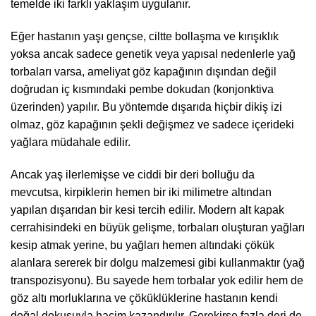
temelde iki farklı yaklaşım uygulanır.
Eğer hastanın yaşı gençse, ciltte bollaşma ve kırışıklık
yoksa ancak sadece genetik veya yapısal nedenlerle yağ
torbaları varsa, ameliyat göz kapağının dışından değil
doğrudan iç kısmındaki pembe dokudan (konjonktiva
üzerinden) yapılır. Bu yöntemde dışarıda hiçbir dikiş izi
olmaz, göz kapağının şekli değişmez ve sadece içerideki
yağlara müdahale edilir.
Ancak yaş ilerlemişse ve ciddi bir deri bolluğu da
mevcutsa, kirpiklerin hemen bir iki milimetre altından
yapılan dışarıdan bir kesi tercih edilir. Modern alt kapak
cerrahisindeki en büyük gelişme, torbaları oluşturan yağları
kesip atmak yerine, bu yağları hemen altındaki çökük
alanlara sererek bir dolgu malzemesi gibi kullanmaktır (yağ
transpozisyonu). Bu sayede hem torbalar yok edilir hem de
göz altı morluklarına ve çöküklüklerine hastanın kendi
doğal dokusuyla hacim kazandırılır. Gerekirse fazla deri de