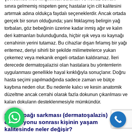
sınıra gelmemiş nispeten genç hastalar için cilt kalitesini
artırmak adına oldukça faydalı seçeneklerdir. Ancak ortada
gerçek bir sorun olduğunda; yani fıtıklaşmış belirgin yağ
torbaları, göz bebeğinin üzerine kadar inmiş ağır ve kalın
deri katmanları bulunduğunda, hiçbir ışık veya ısı kaynağı
cerrahinin yerini tutamaz. Bu cihazlar dışarı fırlamış bir yağı
eritemez, deriyi sihirli bir şekilde milimetrelerce yukarı
çekemez veya mekanik engeli ortadan kaldıramaz. İleri
derecede dermatoşalazisi olan hastalara bu yöntemlerin
uygulanması genellikle hayal kırıklığıyla sonuçlanır. Doğru
hasta seçimi yapılmadığında sadece zaman ve bütçe
kaybına neden olur. Bu nedenle kalıcı ve kesin anatomik
düzeltme ancak cerrahi olarak fazla dokunun çıkarılması ve
kalan dokuların desteklenmesiyle mümkündür.
Göz kapağı sarkması (dermatoşalazis)
operasyonu sonrası kişinin yaşam
kalitesinde neler değişir?