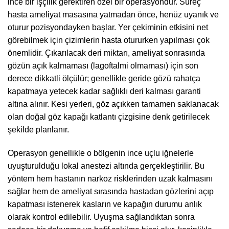
ince bir işçilik gerektiren özel bir operasyondur. Süreç
hasta ameliyat masasına yatmadan önce, henüz uyanık ve
oturur pozisyondayken başlar. Yer çekiminin etkisini net
görebilmek için çizimlerin hasta otururken yapılması çok
önemlidir. Çıkarılacak deri miktarı, ameliyat sonrasında
gözün açık kalmaması (lagoftalmi olmaması) için son
derece dikkatli ölçülür; genellikle geride gözü rahatça
kapatmaya yetecek kadar sağlıklı deri kalması garanti
altına alınır. Kesi yerleri, göz açıkken tamamen saklanacak
olan doğal göz kapağı katlantı çizgisine denk getirilecek
şekilde planlanır.
Operasyon genellikle o bölgenin ince uçlu iğnelerle
uyuşturulduğu lokal anestezi altında gerçekleştirilir. Bu
yöntem hem hastanın narkoz risklerinden uzak kalmasını
sağlar hem de ameliyat sırasında hastadan gözlerini açıp
kapatması istenerek kasların ve kapağın durumu anlık
olarak kontrol edilebilir. Uyuşma sağlandıktan sonra