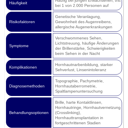
Häufig bei jungen Erwachsenen; tritt
Häufigkeit
bei 1 von 2.000 Personen auf
Genetische Veranlagung,
Risikofaktoren
Gewohnheit des Augenreibens,
allergische Augenerkrankungen
Verschwommenes Sehen,
Lichtstreuung, häufige Änderungen
Symptome
der Brillenstärke, Schwierigkeiten
beim Sehen in der Nacht
Hornhautnarbenbildung, starker
Komplikationen
Sehverlust, Linsenintoleranz
Topographie, Pachymetrie,
Diagnosemethoden
Hornhautaberrometrie,
Spaltlampenuntersuchung
Brille, harte Kontaktlinsen,
Hornhautringe, Hornhautvernetzung
Behandlungsoptionen
(Crosslinking),
Hornhauttransplantation in
fortgeschrittenen Stadien