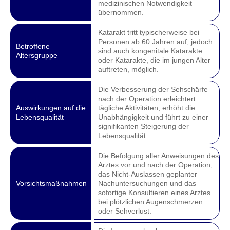
medizinischen Notwendigkeit
übernommen.
Katarakt tritt typischerweise bei
Personen ab 60 Jahren auf; jedoch
Betroffene
sind auch kongenitale Katarakte
Altersgruppe
oder Katarakte, die im jungen Alter
auftreten, möglich.
Die Verbesserung der Sehschärfe
nach der Operation erleichtert
Auswirkungen auf die
tägliche Aktivitäten, erhöht die
Lebensqualität
Unabhängigkeit und führt zu einer
signifikanten Steigerung der
Lebensqualität.
Die Befolgung aller Anweisungen des
Arztes vor und nach der Operation,
das Nicht-Auslassen geplanter
Vorsichtsmaßnahmen
Nachuntersuchungen und das
sofortige Konsultieren eines Arztes
bei plötzlichen Augenschmerzen
oder Sehverlust.