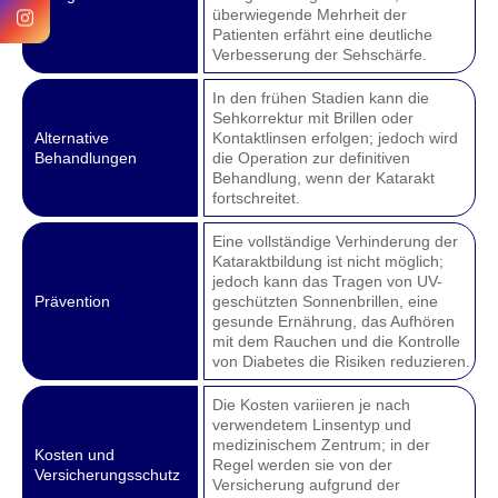
überwiegende Mehrheit der
Patienten erfährt eine deutliche
Verbesserung der Sehschärfe.
In den frühen Stadien kann die
Sehkorrektur mit Brillen oder
Alternative
Kontaktlinsen erfolgen; jedoch wird
Behandlungen
die Operation zur definitiven
Behandlung, wenn der Katarakt
fortschreitet.
Eine vollständige Verhinderung der
Kataraktbildung ist nicht möglich;
jedoch kann das Tragen von UV-
Prävention
geschützten Sonnenbrillen, eine
gesunde Ernährung, das Aufhören
mit dem Rauchen und die Kontrolle
von Diabetes die Risiken reduzieren.
Die Kosten variieren je nach
verwendetem Linsentyp und
medizinischem Zentrum; in der
Kosten und
Regel werden sie von der
Versicherungsschutz
Versicherung aufgrund der