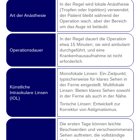
In der Regel wird lokale Anästhesie
(Tropfen oder Injektion) verwendet;
Art der Anästhesie
der Patient bleibt während der
Operation wach, aber der Bereich
um das Auge ist betäubt.
In der Regel dauert die Operation
etwa 15 Minuten; sie wird ambulant
Operationsdauer
durchgeführt, und eine
Krankenhausaufnahme ist nicht
erforderlich.
Monofokale Linsen: Ein-Zielpunkt;
typischerweise für klares Sehen in
der Ferne eingestellt. Multifokale
Künstliche
Linsen: Bieten klares Sehen sowohl
Intraokulare Linsen
in der Ferne als auch in der Nähe.
(IOL)
Torische Linsen: Entwickelt zur
Korrektur von Astigmatismus.
Die ersten Tage können leichte
Beschwerden und verschwommenes
Sehen auftreten; die vollständige