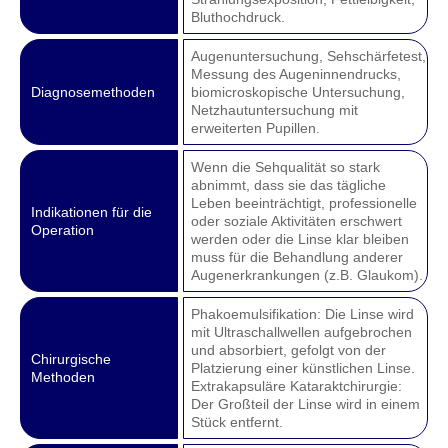
Bluthochdruck.
Augenuntersuchung, Sehschärfetest,
Messung des Augeninnendrucks,
Diagnosemethoden
biomicroskopische Untersuchung,
Netzhautuntersuchung mit
erweiterten Pupillen.
Wenn die Sehqualität so stark
abnimmt, dass sie das tägliche
Leben beeinträchtigt, professionelle
Indikationen für die
oder soziale Aktivitäten erschwert
Operation
werden oder die Linse klar bleiben
muss für die Behandlung anderer
Augenerkrankungen (z.B. Glaukom).
Phakoemulsifikation: Die Linse wird
mit Ultraschallwellen aufgebrochen
und absorbiert, gefolgt von der
Chirurgische
Platzierung einer künstlichen Linse.
Methoden
Extrakapsuläre Kataraktchirurgie:
Der Großteil der Linse wird in einem
Stück entfernt.