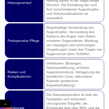
Heilung dauert in der Regel einige
Heilungsverlauf
Wochen. Die Einhaltung der vom
Arzt verschriebenen Augentropfen
und Schutzmaßnahmen ist
wesentlich.
Regelmäßige Verwendung von
Augentropfen, Vermeidung des
Reibens des Auges, kein Heben
Postoperative Pflege
schwerer Gegenstände, Meidung
von staubigen und schmutzigen
Umgebungen sowie das Tragen von
Augenschutz beim Schlafen.
Infektionen, Blutungen,
Netzhautablösung, erhöhter
Risiken und
Augeninnendruck, Verlagerung der
Komplikationen
künstlichen Linse, sekundärer
Katarakt (posteriorer
Kapselverkalkung).
Die Kataraktoperation ist eine der
häufigsten und sichersten
←
chirurgischen Eingriffe; die
Erfolgsrate
Erfolgsrate liegt über 95%, und die