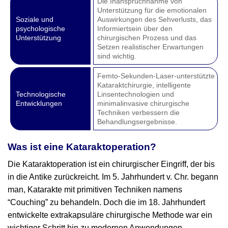
Die Inanspruchnahme von
Unterstützung für die emotionalen
Soziale und
Auswirkungen des Sehverlusts, das
psychologische
Informiertsein über den
Unterstützung
chirurgischen Prozess und das
Setzen realistischer Erwartungen
sind wichtig.
Femto-Sekunden-Laser-unterstützte
Kataraktchirurgie, intelligente
Technologische
Linsentechnologien und
Entwicklungen
minimalinvasive chirurgische
Techniken verbessern die
Behandlungsergebnisse.
Was ist eine Kataraktoperation?
Die Kataraktoperation ist ein chirurgischer Eingriff, der bis
in die Antike zurückreicht. Im 5. Jahrhundert v. Chr. begann
man, Katarakte mit primitiven Techniken namens
“Couching” zu behandeln. Doch die im 18. Jahrhundert
entwickelte extrakapsuläre chirurgische Methode war ein
wichtiger Schritt hin zu modernen Anwendungen.