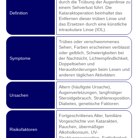
durch die Trübung der Augenlinse zu
einem Sehverlust führt. Die
Definition
Kataraktoperation beinhaltet das
Entfernen dieser trüben Linse und
das Ersetzen durch eine künstliche
intraokulare Linse (IOL).
Trübes oder verschwommenes
Sehen, Farben erscheinen verblasst
oder gelblich, Schwierigkeiten bei
Symptome
der Nachtsicht, Lichtempfindlichkeit,
Doppeltsehen und
Herausforderungen beim Lesen und
anderen täglichen Aktivitäten.
Altern (häufigste Ursache),
Augenverletzungen, langfristiger
Ursachen
Steroidgebrauch, Strahlenexposition,
Diabetes, genetische Faktoren.
Fortgeschrittenes Alter, familiäre
Vorgeschichte von Katarakten,
Rauchen, übermäßiger
Risikofaktoren
Alkoholkonsum, UV-
Strahlungsexposition, Fettleibigkeit,