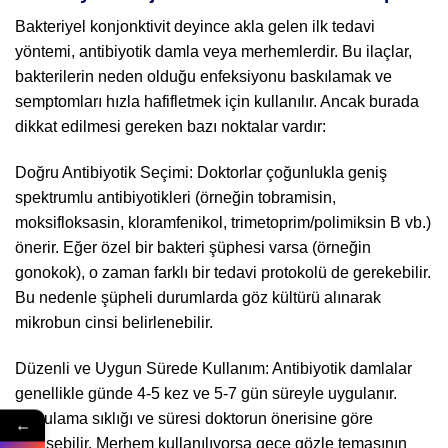
Bakteriyel konjonktivit deyince akla gelen ilk tedavi
yöntemi, antibiyotik damla veya merhemlerdir. Bu ilaçlar,
bakterilerin neden olduğu enfeksiyonu baskılamak ve
semptomları hızla hafifletmek için kullanılır. Ancak burada
dikkat edilmesi gereken bazı noktalar vardır:
Doğru Antibiyotik Seçimi: Doktorlar çoğunlukla geniş
spektrumlu antibiyotikleri (örneğin tobramisin,
moksifloksasin, kloramfenikol, trimetoprim/polimiksin B vb.)
önerir. Eğer özel bir bakteri şüphesi varsa (örneğin
gonokok), o zaman farklı bir tedavi protokolü de gerekebilir.
Bu nedenle şüpheli durumlarda göz kültürü alınarak
mikrobun cinsi belirlenebilir.
Düzenli ve Uygun Sürede Kullanım: Antibiyotik damlalar
genellikle günde 4-5 kez ve 5-7 gün süreyle uygulanır.
Uygulama sıklığı ve süresi doktorun önerisine göre
←
değişebilir. Merhem kullanılıyorsa gece gözle temasının