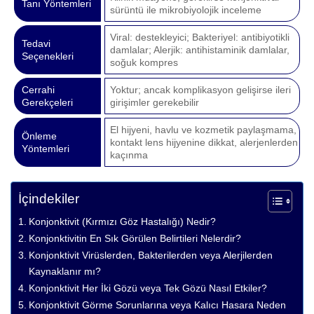
Tanı Yöntemleri
sürüntü ile mikrobiyolojik inceleme
Viral: destekleyici; Bakteriyel: antibiyotikli
Tedavi
damlalar; Alerjik: antihistaminik damlalar,
Seçenekleri
soğuk kompres
Cerrahi
Yoktur; ancak komplikasyon gelişirse ileri
Gerekçeleri
girişimler gerekebilir
El hijyeni, havlu ve kozmetik paylaşmama,
Önleme
kontakt lens hijyenine dikkat, alerjenlerden
Yöntemleri
kaçınma
İçindekiler
Konjonktivit (Kırmızı Göz Hastalığı) Nedir?
Konjonktivitin En Sık Görülen Belirtileri Nelerdir?
Konjonktivit Virüslerden, Bakterilerden veya Alerjilerden
Kaynaklanır mı?
Konjonktivit Her İki Gözü veya Tek Gözü Nasıl Etkiler?
Konjonktivit Görme Sorunlarına veya Kalıcı Hasara Neden