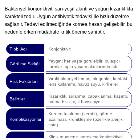
Bakteriyel konjonktivit, sarı-yeşil akıntı ve yoğun kızarıklıkla
karakterizedir. Uygun antibiyotik tedavisi ile hızlı düzelme
sağlanır. Tedavi edilmediğinde kornea hasarı gelişebilir, bu
nedenle erken müdahale kritik öneme sahiptir.
Tıbbi Adı
Konjonktivit
Yaygın; her yaşta görülebilir, bulaşıcı
Görülme Sıklığı
formlar toplu yaşam alanlarında sık
Viral/bakteriyel temas, alerjenler, kontakt
Risk Faktörleri
lens kullanımı, havuz suyu, kirli eller
Kızarıklık, sulanma, çapaklanma, kaşıntı,
Belirtiler
batma hissi, ışık hassasiyeti
Kornea tutulumu (keratit), görme
Komplikasyonlar
azalması, kronikleşme (özellikle alerjik
tipte)
Klinik muayene, gerekirse konjonktival