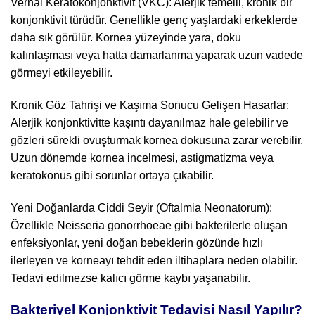
Vernal Keratokonjonktivit (VKC): Alerjik temelli, kronik bir
konjonktivit türüdür. Genellikle genç yaşlardaki erkeklerde
daha sık görülür. Kornea yüzeyinde yara, doku
kalınlaşması veya hatta damarlanma yaparak uzun vadede
görmeyi etkileyebilir.
Kronik Göz Tahrişi ve Kaşıma Sonucu Gelişen Hasarlar:
Alerjik konjonktivitte kaşıntı dayanılmaz hale gelebilir ve
gözleri sürekli ovuşturmak kornea dokusuna zarar verebilir.
Uzun dönemde kornea incelmesi, astigmatizma veya
keratokonus gibi sorunlar ortaya çıkabilir.
Yeni Doğanlarda Ciddi Seyir (Oftalmia Neonatorum):
Özellikle Neisseria gonorrhoeae gibi bakterilerle oluşan
enfeksiyonlar, yeni doğan bebeklerin gözünde hızlı
ilerleyen ve korneayı tehdit eden iltihaplara neden olabilir.
Tedavi edilmezse kalıcı görme kaybı yaşanabilir.
Bakteriyel Konjonktivit Tedavisi Nasıl Yapılır?