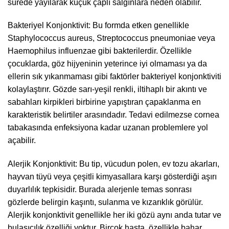
sürede yayılarak küçük çaplı salgınlara neden olabilir.
Bakteriyel Konjonktivit: Bu formda etken genellikle
Staphylococcus aureus, Streptococcus pneumoniae veya
Haemophilus influenzae gibi bakterilerdir. Özellikle
çocuklarda, göz hijyeninin yeterince iyi olmaması ya da
ellerin sık yıkanmaması gibi faktörler bakteriyel konjonktiviti
kolaylaştırır. Gözde sarı-yeşil renkli, iltihaplı bir akıntı ve
sabahları kirpikleri birbirine yapıştıran çapaklanma en
karakteristik belirtiler arasındadır. Tedavi edilmezse cornea
tabakasında enfeksiyona kadar uzanan problemlere yol
açabilir.
Alerjik Konjonktivit: Bu tip, vücudun polen, ev tozu akarları,
hayvan tüyü veya çeşitli kimyasallara karşı gösterdiği aşırı
duyarlılık tepkisidir. Burada alerjenle temas sonrası
gözlerde belirgin kaşıntı, sulanma ve kızarıklık görülür.
Alerjik konjonktivit genellikle her iki gözü aynı anda tutar ve
bulaşıcılık özelliği yoktur. Birçok hasta, özellikle bahar