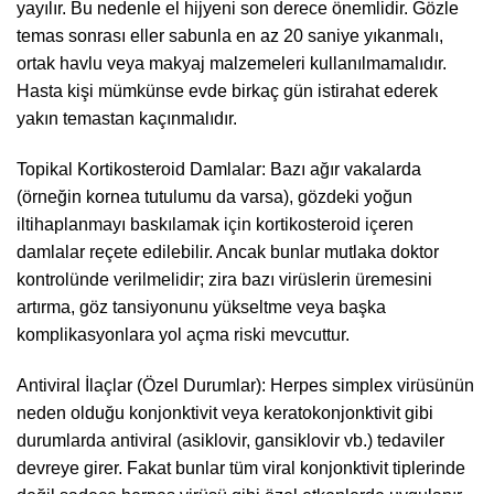
yayılır. Bu nedenle el hijyeni son derece önemlidir. Gözle
temas sonrası eller sabunla en az 20 saniye yıkanmalı,
ortak havlu veya makyaj malzemeleri kullanılmamalıdır.
Hasta kişi mümkünse evde birkaç gün istirahat ederek
yakın temastan kaçınmalıdır.
Topikal Kortikosteroid Damlalar: Bazı ağır vakalarda
(örneğin kornea tutulumu da varsa), gözdeki yoğun
iltihaplanmayı baskılamak için kortikosteroid içeren
damlalar reçete edilebilir. Ancak bunlar mutlaka doktor
kontrolünde verilmelidir; zira bazı virüslerin üremesini
artırma, göz tansiyonunu yükseltme veya başka
komplikasyonlara yol açma riski mevcuttur.
Antiviral İlaçlar (Özel Durumlar): Herpes simplex virüsünün
neden olduğu konjonktivit veya keratokonjonktivit gibi
durumlarda antiviral (asiklovir, gansiklovir vb.) tedaviler
devreye girer. Fakat bunlar tüm viral konjonktivit tiplerinde