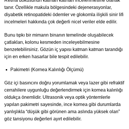
Retina dokusunun katman katman incelenmesine olanak
tanır. Özellikle makula bölgesindeki dejenerasyonlar,
diyabetik retinopatideki ödemler ve glokomla ilişkili sinir lifi
incelmeleri hakkında çok değerli nicel veriler elde edilir.
Bunu tıpkı bir mimarın binanın temelinde oluşabilecek
çatlakları, kolonu kesmeden inceleyebilmesine
benzetebilirsiniz. Gözün iç yapısı katman katman tarandığı
için en erken hasarlar bile tespit edilebilir.
Pakimetri (Kornea Kalınlığı Ölçümü)
Göz içi basıncını doğru yorumlamak veya lazer gibi refraktif
cerrahilere uygunluğu değerlendirmek için kornea kalınlığı
oldukça önemlidir. Ultrasonik veya optik yöntemlerle
yapılan pakimetri sayesinde, ince kornea gibi durumlarda
yanlışlıkla “düşük gibi görünen ama aslında yüksek olan”
göz tansiyonu değerleri ayırt edilebilir.