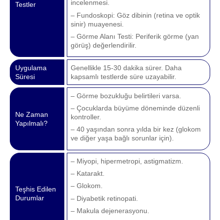
incelenmesi.
Testler
– Fundoskopi: Göz dibinin (retina ve optik
sinir) muayenesi.
– Görme Alanı Testi: Periferik görme (yan
görüş) değerlendirilir.
Uygulama
Genellikle 15-30 dakika sürer. Daha
Süresi
kapsamlı testlerde süre uzayabilir.
– Görme bozukluğu belirtileri varsa.
– Çocuklarda büyüme döneminde düzenli
Ne Zaman
kontroller.
Yapılmalı?
– 40 yaşından sonra yılda bir kez (glokom
ve diğer yaşa bağlı sorunlar için).
– Miyopi, hipermetropi, astigmatizm.
– Katarakt.
– Glokom.
Teşhis Edilen
Durumlar
– Diyabetik retinopati.
– Makula dejenerasyonu.