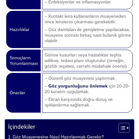
– Enfeksiyonlar ve inflamasyonlar.
– Kontakt lens kullananların muayeneden
önce lenslerini çıkarması gerekebilir.
Hazırlıklar
– Göz damlaları ile genişletme yapılacaksa,
muayene sonrası birkaç saat bulanık görme
olabilir.
Görme kusurları veya hastalıklar teşhis
Sonuçların
edilirse, tedavi planı oluşturulur (örneğin,
Yorumlanması
gözlük reçetesi, cerrahi müdahale önerisi).
– Düzenli göz muayenesi yaptırmak.
–
Göz yorgunluğunu önlemek
için 20-20-
20 kuralını uygulamak.
Öneriler
– Ekran karşısında doğru duruş ve
ışıklandırma sağlamak.
İçindekiler
Göz Muayenesine Nasıl Hazırlanmak Gerekir?