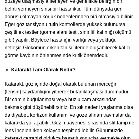
düzeye ulaşmasıyla ilerleyen ve genellikle belirgin bir
belirti vermeyen sinsi bir hastalıktır. Tüm dünyada geri
dönüşü olmayan körlük nedenlerinden biri olmasıyla bilinir.
Eğer göz tansiyonu rutin kontrollerde yüksek bulunursa,
çeşitli ek testler (görme alanı testi, sinir lifi kalınlığı ölçümü
gibi) yapılır. Böylece hastalığın varlığı veya yokluğu
netleşir. Glokomun erken tanısı, ileride oluşabilecek kalıcı
görme kaybının önlenmesinde kritik önemdedir.
Katarakt Tam Olarak Nedir?
Katarakt, göz içinde doğal olarak bulunan merceğin
(lensin) saydamlığını yitirerek bulanıklaşması durumudur.
Bir camın buğulanması veya buzlu cam arkasından
bakmak gibi düşünebilirsiniz. En sık nedeni yaşlanma olsa
da diyabet, kortizon kullanımı ve göze alınan travmalar da
katarakta yol açabilir. Göz muayenesi sırasında slit-lamp ile
lens incelenirken kolayca tespit edilebilir. Günümüzde
katarakt cerrahisi oldukça başarılı sonuçlar vermekte olup,