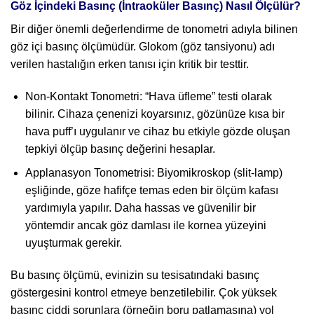
Göz İçindeki Basınç (İntraoküler Basınç) Nasıl Ölçülür?
Bir diğer önemli değerlendirme de tonometri adıyla bilinen
göz içi basınç ölçümüdür. Glokom (göz tansiyonu) adı
verilen hastalığın erken tanısı için kritik bir testtir.
Non-Kontakt Tonometri: “Hava üfleme” testi olarak
bilinir. Cihaza çenenizi koyarsınız, gözünüze kısa bir
hava puff’ı uygulanır ve cihaz bu etkiyle gözde oluşan
tepkiyi ölçüp basınç değerini hesaplar.
Applanasyon Tonometrisi: Biyomikroskop (slit-lamp)
eşliğinde, göze hafifçe temas eden bir ölçüm kafası
yardımıyla yapılır. Daha hassas ve güvenilir bir
yöntemdir ancak göz damlası ile kornea yüzeyini
uyuşturmak gerekir.
Bu basınç ölçümü, evinizin su tesisatındaki basınç
göstergesini kontrol etmeye benzetilebilir. Çok yüksek
basınç ciddi sorunlara (örneğin boru patlamasına) yol