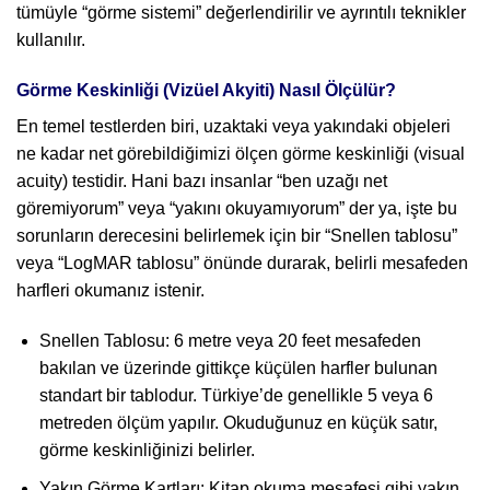
tümüyle “görme sistemi” değerlendirilir ve ayrıntılı teknikler
kullanılır.
Görme Keskinliği (Vizüel Akyiti) Nasıl Ölçülür?
En temel testlerden biri, uzaktaki veya yakındaki objeleri
ne kadar net görebildiğimizi ölçen görme keskinliği (visual
acuity) testidir. Hani bazı insanlar “ben uzağı net
göremiyorum” veya “yakını okuyamıyorum” der ya, işte bu
sorunların derecesini belirlemek için bir “Snellen tablosu”
veya “LogMAR tablosu” önünde durarak, belirli mesafeden
harfleri okumanız istenir.
Snellen Tablosu: 6 metre veya 20 feet mesafeden
bakılan ve üzerinde gittikçe küçülen harfler bulunan
standart bir tablodur. Türkiye’de genellikle 5 veya 6
metreden ölçüm yapılır. Okuduğunuz en küçük satır,
görme keskinliğinizi belirler.
Yakın Görme Kartları: Kitap okuma mesafesi gibi yakın