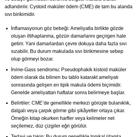
adlandırılır. Cystoid maküler ödem (CME) de tam bu alanda
sıvı birikimidir.
İnflamasyonun göz bebeği: Ameliyatla birlikte gözde
oluşan iltihaplanma, gözün damarlarını geçirgen hale
getirir. Yani damarlardan çevre dokuya daha fazla sıvı
sızabilir. Bu durum makulada sıvı birikmesine sebep
olup görmeyi bozar.
İrvine-Gass sendromu: Pseudophakik kistoid maküler
ödem olarak da bilinen bu tablo katarakt ameliyatı
sonrasında gelişen en tipik makula ödemi biçimidir.
Genelde ameliyattan haftalar sonra belirmeye başlar.
Belirtiler: CME’de genellikle merkezi görüşte bulanıklık,
dalgalı veya çarpık görme gibi şikâyetler ortaya çıkar.
Örneğin kitap okurken harfler veya kelimeler net
seçilemez, düz çizgiler eğri görülür.
Tedavi ve takip: Bu durum genellikle topikal (damla