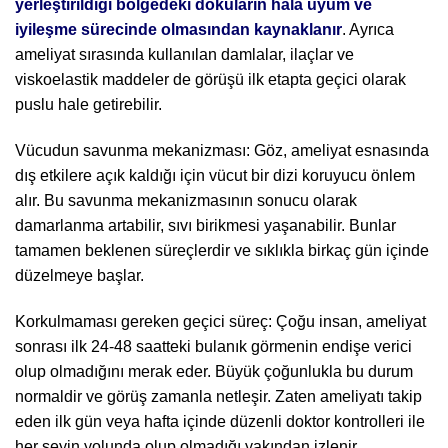
yerleştirildiği bölgedeki dokuların hâlâ uyum ve
iyileşme sürecinde olmasından kaynaklanır
. Ayrıca
ameliyat sırasında kullanılan damlalar, ilaçlar ve
viskoelastik maddeler de görüşü ilk etapta geçici olarak
puslu hale getirebilir.
Vücudun savunma mekanizması: Göz, ameliyat esnasında
dış etkilere açık kaldığı için vücut bir dizi koruyucu önlem
alır. Bu savunma mekanizmasının sonucu olarak
damarlanma artabilir, sıvı birikmesi yaşanabilir. Bunlar
tamamen beklenen süreçlerdir ve sıklıkla birkaç gün içinde
düzelmeye başlar.
Korkulmaması gereken geçici süreç: Çoğu insan, ameliyat
sonrası ilk 24-48 saatteki bulanık görmenin endişe verici
olup olmadığını merak eder. Büyük çoğunlukla bu durum
normaldir ve görüş zamanla netleşir. Zaten ameliyatı takip
eden ilk gün veya hafta içinde düzenli doktor kontrolleri ile
her şeyin yolunda olup olmadığı yakından izlenir.