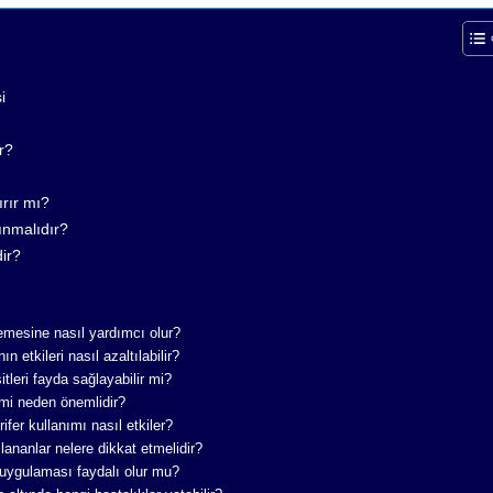
i
r?
rır mı?
ınmalıdır?
ir?
flemesine nasıl yardımcı olur?
 etkileri nasıl azaltılabilir?
tleri fayda sağlayabilir mi?
timi neden önemlidir?
ifer kullanımı nasıl etkiler?
lananlar nelere dikkat etmelidir?
 uygulaması faydalı olur mu?