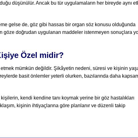
lduğu düşünülür. Ancak bu tür uygulamaların her bireyde aynı etk
eme gelse de, göz gibi hassas bir organ söz konusu olduğunda
dan göze doğrudan uygulanan maddeler istenmeyen sonuçlara yo
işiye Özel midir?
z etmek mümkün değildir. Şikâyetin nedeni, süresi ve kişinin ya
bireylerde basit önlemler yeterli olurken, bazılarında daha kapsam
işilerin, kendi kendine tanı koymak yerine bir göz hastalıkları
şım, kişinin ihtiyaçlarına göre planlanır ve düzenli takip