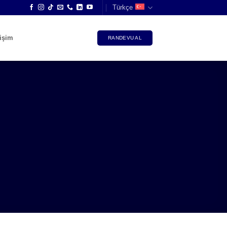
Türkçe
tişim
RANDEVU AL