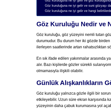
Göz kuruluğuna ne iyi gelir ve göz kuruluğunun 
Göz kuruluğuna ne iyi gelir ve suni gözyaşı d
Göz kuruluğuna ne iyi gelir ve hangi belirtile
Göz Kuruluğu Nedir ve Na
Göz kuruluğu, göz yüzeyini nemli tutan göz
durumudur. Bu durum her iki gözde birden 
ilerleyen saatlerinde artan rahatsızlıktan s
En sık ifade edilen yakınmalar arasında ya
alır. Bazı kişilerde gözler sürekli sulanıyo
olmamasıyla ilişkili olabilir.
Günlük Alışkanlıkların 
Göz kuruluğu yalnızca gözle ilgili bir soru
etkileyebilir. Uzun süre ekran karşısında k
yüzeyinin daha çabuk kurumasına yol açabi