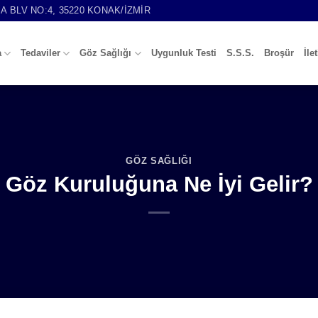
 BLV NO:4, 35220 KONAK/İZMIR
a
Tedaviler
Göz Sağlığı
Uygunluk Testi
S.S.S.
Broşür
İle
GÖZ SAĞLIĞI
Göz Kuruluğuna Ne İyi Gelir?