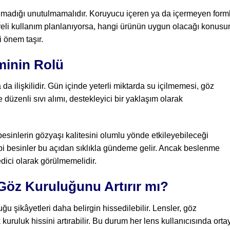
lmadığı unutulmamalıdır. Koruyucu içeren ya da içermeyen form
üreli kullanım planlanıyorsa, hangi ürünün uygun olacağı konus
 önem taşır.
minin Rolü
a ilişkilidir. Gün içinde yeterli miktarda su içilmemesi, göz
e düzenli sıvı alımı, destekleyici bir yaklaşım olarak
besinlerin gözyaşı kalitesini olumlu yönde etkileyebileceği
bi besinler bu açıdan sıklıkla gündeme gelir. Ancak beslenme
edici olarak görülmemelidir.
Göz Kuruluğunu Artırır mı?
u şikâyetleri daha belirgin hissedilebilir. Lensler, göz
kuruluk hissini artırabilir. Bu durum her lens kullanıcısında orta