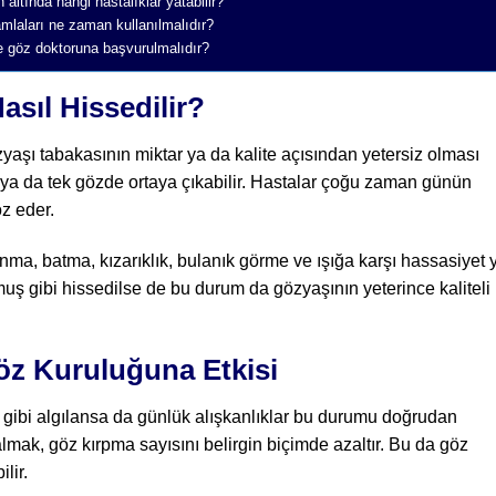
altında hangi hastalıklar yatabilir?
amlaları ne zaman kullanılmalıdır?
rde göz doktoruna başvurulmalıdır?
sıl Hissedilir?
yaşı tabakasının miktar ya da kalite açısından yetersiz olması
ya da tek gözde ortaya çıkabilir. Hastalar çoğu zaman günün
öz eder.
nma, batma, kızarıklık, bulanık görme ve ışığa karşı hassasiyet 
rmuş gibi hissedilse de bu durum da gözyaşının yeterince kaliteli
Göz Kuruluğuna Etkisi
n gibi algılansa da günlük alışkanlıklar bu durumu doğrudan
almak, göz kırpma sayısını belirgin biçimde azaltır. Bu da göz
lir.