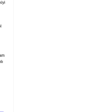
iyi
l
şam
lı