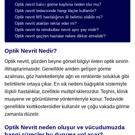
Optik nevrit kalıcı görme kaybına neden olur mu?
Optik nevrit tedavisinde hangi ilaçlar kullanılır?
Optik nevrit MS hastalığının ilk belirtisi olabilir mi?
Optik nevrit atakları tekrar eder mi?
Optik nevrit ile retrobulber nevrit aynı şey midir?
Optik nevrit geçiren hastalar nelere dikkat etmelidir?
Optik Nevrit Nedir?
Optik nevrit, gözden beyne görsel bilgiyi ileten optik sinirin
iltihaplanmasıdır. Genellikle aniden gelişen görme
azalması, göz hareketleriyle ağrı ve renklerde solukluk gibi
belirtilerle ortaya çıkar. En sık nedeni bağışıklık sistemiyle
ilişkili hastalıklar, özellikle multipl sklerozdur. Teşhis, klinik
muayene ve görüntüleme yöntemleriyle konur. Tedavide
genellikle kortikosteroidler kullanılır ve çoğu vakada görme
zamanla düzelir.
Optik Nevrit neden oluşur ve vücudumuzda
hangi süreçler bu duruma yol açar?