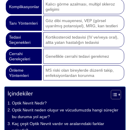
Kalıcı görme azalması, multipl skleroz
Komplikasyonlar
gelişimi
Göz dibi muayenesi, VEP (görsel
Tanı Yöntemleri
uyarılmış potansiyel), MRG, kan testleri
Tedavi
Kortikosteroid tedavisi (IV ve/veya oral),
Seçenekleri
altta yatan hastalığın tedavisi
Cerrahi
Genellikle cerrahi tedavi gerekmez
Gerekçeleri
Önleme
MS riski olan bireylerde düzenli takip,
Yöntemleri
enfeksiyonlardan korunma
İçindekiler
Optik Nevrit Nedir?
Optik Nevrit neden oluşur ve vücudumuzda hangi süreçler
bu duruma yol açar?
Kaç çeşit Optik Nevrit vardır ve aralarındaki farklar