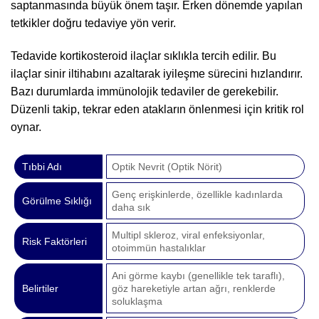
saptanmasında büyük önem taşır. Erken dönemde yapılan
tetkikler doğru tedaviye yön verir.
Tedavide kortikosteroid ilaçlar sıklıkla tercih edilir. Bu
ilaçlar sinir iltihabını azaltarak iyileşme sürecini hızlandırır.
Bazı durumlarda immünolojik tedaviler de gerekebilir.
Düzenli takip, tekrar eden atakların önlenmesi için kritik rol
oynar.
Tıbbi Adı
Optik Nevrit (Optik Nörit)
Genç erişkinlerde, özellikle kadınlarda
Görülme Sıklığı
daha sık
Multipl skleroz, viral enfeksiyonlar,
Risk Faktörleri
otoimmün hastalıklar
Ani görme kaybı (genellikle tek taraflı),
Belirtiler
göz hareketiyle artan ağrı, renklerde
soluklaşma