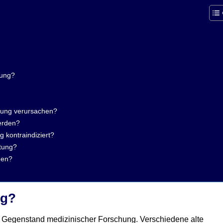
tung?
tung verursachen?
erden?
 kontraindiziert?
ötung?
gen?
ng?
ke Gegenstand medizinischer Forschung. Verschiedene alte