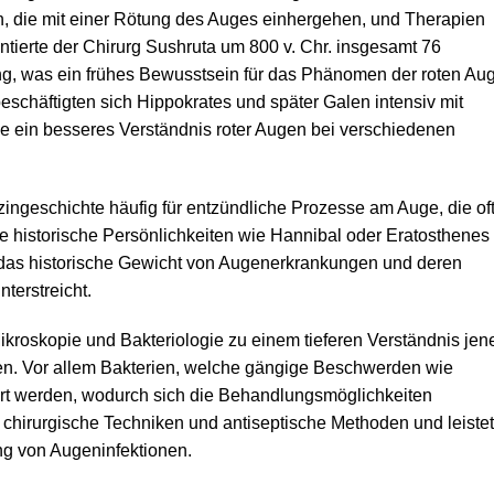
, die mit einer Rötung des Auges einhergehen, und Therapien
ntierte der Chirurg Sushruta um 800 v. Chr. insgesamt 76
, was ein frühes Bewusstsein für das Phänomen der roten Au
beschäftigten sich Hippokrates und später Galen intensiv mit
e ein besseres Verständnis roter Augen bei verschiedenen
zingeschichte häufig für entzündliche Prozesse am Auge, die of
e historische Persönlichkeiten wie Hannibal oder Eratosthenes
 das historische Gewicht von Augenerkrankungen und deren
terstreicht.
 Mikroskopie und Bakteriologie zu einem tieferen Verständnis jen
en. Vor allem Bakterien, welche gängige Beschwerden wie
ziert werden, wodurch sich die Behandlungsmöglichkeiten
ch chirurgische Techniken und antiseptische Methoden und leiste
g von Augeninfektionen.