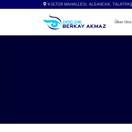
Skip
KÜLTÜR MAHALLESI, ALSANCAK, TALATPAŞA
to
content
Über Uns