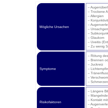
– Augenüberla
– Trockene 
– Allergien
– Konjunktivit
– Augenverl
Mögliche Ursachen
– Unsachgem
– Subkonjunk
– Glaukom
– Uveitis (E
– Zu wenig S
– Rötung des
– Brennen o
– Juckreiz
Symptome
– Lichtempfin
– Tränenflus
– Verschwomm
– Schmerzen
– Längere Bi
– Mangelnde 
– Kontakt mit
Risikofaktoren
– Augenverl