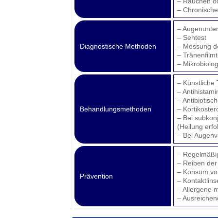
– Rauchen o
– Chronische
– Augenunte
– Sehtest
Diagnostische Methoden
– Messung d
– Tränenfilmt
– Mikrobiolog
– Künstliche
– Antihistami
– Antibiotisc
Behandlungsmethoden
– Kortikoster
– Bei subkon
(Heilung erfo
– Bei Augenve
– Regelmäßig
– Reiben de
– Konsum von
Prävention
– Kontaktlin
– Allergene 
– Ausreichen