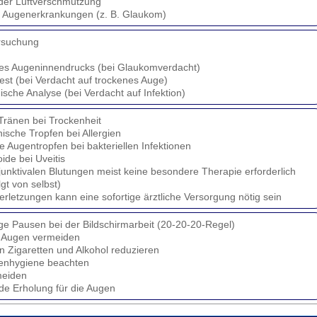
der Luftverschmutzung
 Augenerkrankungen (z. B. Glaukom)
rsuchung
es Augeninnendrucks (bei Glaukomverdacht)
est (bei Verdacht auf trockenes Auge)
ische Analyse (bei Verdacht auf Infektion)
 Tränen bei Trockenheit
nische Tropfen bei Allergien
he Augentropfen bei bakteriellen Infektionen
oide bei Uveitis
junktivalen Blutungen meist keine besondere Therapie erforderlich
lgt von selbst)
rletzungen kann eine sofortige ärztliche Versorgung nötig sein
e Pausen bei der Bildschirmarbeit (20-20-20-Regel)
r Augen vermeiden
 Zigaretten und Alkohol reduzieren
senhygiene beachten
meiden
de Erholung für die Augen