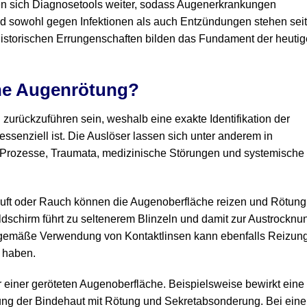
en sich Diagnosetools weiter, sodass Augenerkrankungen
und sowohl gegen Infektionen als auch Entzündungen stehen sei
 historischen Errungenschaften bilden das Fundament der heuti
ne Augenrötung?
zurückzuführen sein, weshalb eine exakte Identifikation der
ssenziell ist. Die Auslöser lassen sich unter anderem in
e Prozesse, Traumata, medizinische Störungen und systemische
 Luft oder Rauch können die Augenoberfläche reizen und Rötung
ldschirm führt zu seltenerem Blinzeln und damit zur Austrocknu
gemäße Verwendung von Kontaktlinsen kann ebenfalls Reizun
e haben.
r einer geröteten Augenoberfläche. Beispielsweise bewirkt eine
dung der Bindehaut mit Rötung und Sekretabsonderung. Bei eine