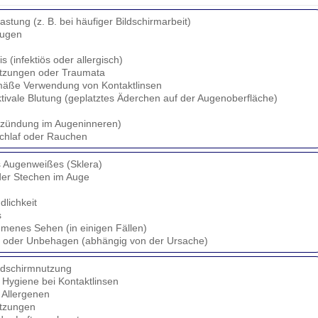
stung (z. B. bei häufiger Bildschirmarbeit)
Augen
is (infektiös oder allergisch)
etzungen oder Traumata
äße Verwendung von Kontaktlinsen
tivale Blutung (geplatztes Äderchen auf der Augenoberfläche)
ntzündung im Augeninneren)
chlaf oder Rauchen
 Augenweißes (Sklera)
der Stechen im Auge
dlichkeit
s
enes Sehen (in einigen Fällen)
 oder Unbehagen (abhängig von der Ursache)
ldschirmnutzung
Hygiene bei Kontaktlinsen
 Allergenen
etzungen