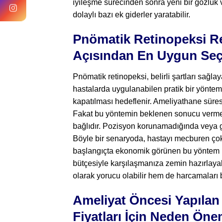
iyileşme sürecinden sonra yeni bir gözlük
dolaylı bazı ek giderler yaratabilir.
Pnömatik Retinopeksi Re
Açısından En Uygun Seç
Pnömatik retinopeksi, belirli şartları sağla
hastalarda uygulanabilen pratik bir yöntemdi
kapatılması hedeflenir. Ameliyathane süresi
Fakat bu yöntemin beklenen sonucu vermes
bağlıdır. Pozisyon korunamadığında veya ga
Böyle bir senaryoda, hastayı mecburen çok 
başlangıçta ekonomik görünen bu yöntem işl
bütçesiyle karşılaşmanıza zemin hazırlayab
olarak yorucu olabilir hem de harcamaları b
Ameliyat Öncesi Yapılan 
Fiyatları İçin Neden Öne