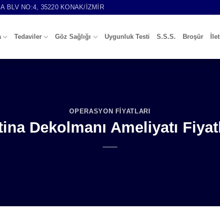
 BLV NO:4, 35220 KONAK/İZMIR
a
Tedaviler
Göz Sağlığı
Uygunluk Testi
S.S.S.
Broşür
İle
OPERASYON FIYATLARI
tina Dekolmanı Ameliyatı Fiyatl