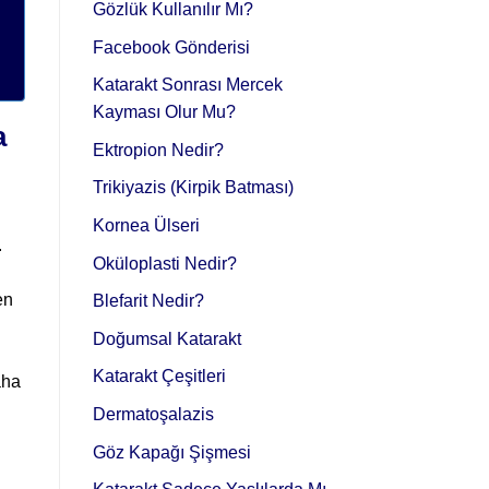
Gözlük Kullanılır Mı?
Facebook Gönderisi
Katarakt Sonrası Mercek
Kayması Olur Mu?
a
Ektropion Nedir?
Trikiyazis (Kirpik Batması)
Kornea Ülseri
.
Oküloplasti Nedir?
en
Blefarit Nedir?
Doğumsal Katarakt
Katarakt Çeşitleri
aha
Dermatoşalazis
Göz Kapağı Şişmesi