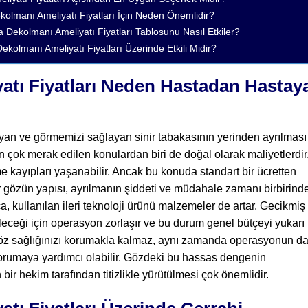
kolmanı Ameliyatı Fiyatları İçin Neden Önemlidir?
Dekolmanı Ameliyatı Fiyatları Tablosunu Nasıl Etkiler?
olmanı Ameliyatı Fiyatları Üzerinde Etkili Midir?
atı Fiyatları Neden Hastadan Hastay
yan ve görmemizi sağlayan sinir tabakasının yerinden ayrılması
 çok merak edilen konulardan biri de doğal olarak maliyetlerdir
 kayıpları yaşanabilir. Ancak bu konuda standart bir ücretten
özün yapısı, ayrılmanın şiddeti ve müdahale zamanı birbirind
a, kullanılan ileri teknoloji ürünü malzemeler de artar. Gecikmiş
leceği için operasyon zorlaşır ve bu durum genel bütçeyi yukarı
 göz sağlığınızı korumakla kalmaz, aynı zamanda operasyonun d
orumaya yardımcı olabilir. Gözdeki bu hassas dengenin
ir hekim tarafından titizlikle yürütülmesi çok önemlidir.