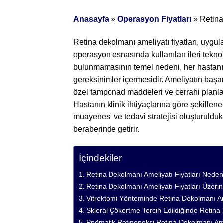
Anasayfa
»
Operasyon Fiyatları
»
Retina
Retina dekolmanı ameliyatı fiyatları, uygu
operasyon esnasında kullanılan ileri teknol
bulunmamasının temel nedeni, her hastanın
gereksinimler içermesidir. Ameliyatın başar
özel tamponad maddeleri ve cerrahi planlam
Hastanın klinik ihtiyaçlarına göre şekille
muayenesi ve tedavi stratejisi oluşturulduk
beraberinde getirir.
İçindekiler
Retina Dekolmanı Ameliyatı Fiyatları Nede
Retina Dekolmanı Ameliyatı Fiyatları Üzeri
Vitrektomi Yönteminde Retina Dekolmanı Ame
Skleral Çökertme Tercih Edildiğinde Retina
Pnömatik Retinopeksi Retina Dekolmanı Ame