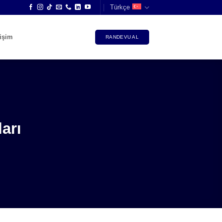
Türkçe
tişim
RANDEVU AL
arı