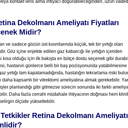
 veya kontakt lens alma ihtiyacı doğurabileceğinden, uzun vade
tina Dekolmanı Ameliyatı Fiyatları
enek Midir?
yan ve sadece gözün üst kısımlarında küçük, tek bir yırtığı olan
r. Göz içine enjekte edilen gaz kabarcığı ile yırtığın içeriden
 kısa olduğu için ilk bakışta en bütçe dostu seçenek gibi durabil
i, hastanın günlerce belli bir baş pozisyonunda yatabilmesine
z yırtığı tam kapatamadığında, hastalığın tekrarlama riski bulu
daha kapsamlı bir vitrektomi ameliyatına almak gerekebilir. Ya
er planlandığı gibi gitmezse sürecin sonunda iki farklı ameliya
ilir. Daha fazla cerrahi müdahale ihtiyacının doğması hem klini
elirgin ölçüde yükseltebilir.
Tetkikler Retina Dekolmanı Ameliyatı
mlidir?