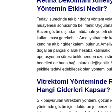
Retina Dekolmanı Ameliya
Yöntemin Etkisi Nedir?
Tedavi sürecinde tek bir doğru yöntem yokt
muayenesi sonucunda belirlenir. Uygulanaca
Bazen gözün dışından müdahale yeterli olur
kullanılması gerekebilir. Ameliyathanede 
kendine ait bir gider kalemi bulunur. Ameli
doğal bir parçası olarak hesaba katılmalıdı
operasyonun süresi beklenenden uzun sürd
bedelleri de buna bağlı olarak değişebilir
şekilde tedavi edebilecek olan yöntemi bul
Vitrektomi Yönteminde R
Hangi Giderleri Kapsar?
Sık başvurulan vitrektomi yöntemi, gözün iç
yöntemde gözün içini dolduran jel benzeri sı