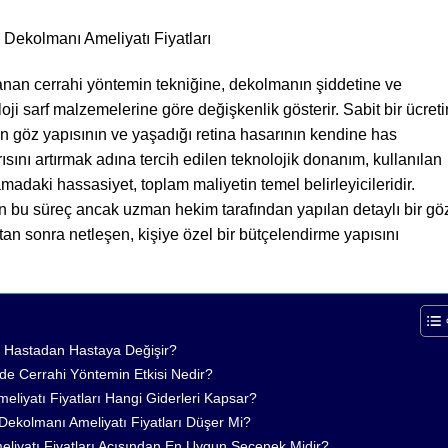
 Dekolmanı Ameliyatı Fiyatları
lanan cerrahi yöntemin tekniğine, dekolmanın şiddetine ve
oji sarf malzemelerine göre değişkenlik gösterir. Sabit bir ücreti
 göz yapısının ve yaşadığı retina hasarının kendine has
ısını artırmak adına tercih edilen teknolojik donanım, kullanılan
adaki hassasiyet, toplam maliyetin temel belirleyicileridir.
nen bu süreç ancak uzman hekim tarafından yapılan detaylı bir gö
tan sonra netleşen, kişiye özel bir bütçelendirme yapısını
n Hastadan Hastaya Değişir?
nde Cerrahi Yöntemin Etkisi Nedir?
liyatı Fiyatları Hangi Giderleri Kapsar?
 Dekolmanı Ameliyatı Fiyatları Düşer Mi?
liyatı Fiyatları Açısından En Uygun Seçenek Midir?