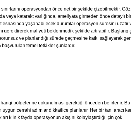
 sınırlarını operasyondan önce net bir şekilde çizebilmektir. Gö
a veya katarakt varlığında, ameliyata girmeden önce detaylı bi
at esnasında yaşanabilecek durumlar operasyon süresini uzatır 
gerektirerek maliyeti beklenmedik şekilde artırabilir. Başlangı
n sorunsuz ve planlandığı sürede geçmesine katkı sağlayarak ge
aşvurulan temel tetkikler şunlardır:
hangi bölgelerine dokunulması gerektiği önceden belirlenir. Bu
uygun cerrahi adımlar dikkatlice planlanır. Her bir tanı aracı ke
ıkları klinik fayda operasyonun akışını kolaylaştırdığı için çok