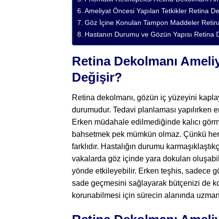
Ameliyat Öncesi Yapılan Tetkikler Retina De
Göz İçine Konulan Tampon Maddeler Retina 
Hastanın Durumu ve Gözün Yapısı Retina Dek
Retina Dekolmanı Ameliy
Değişir?
Retina dekolmanı, gözün iç yüzeyini kapla
durumudur. Tedavi planlaması yapılırken en
Erken müdahale edilmediğinde kalıcı görme
bahsetmek pek mümkün olmaz. Çünkü her g
farklıdır. Hastalığın durumu karmaşıklaştıkç
vakalarda göz içinde yara dokuları oluşabi
yönde etkileyebilir. Erken teşhis, sadece
sade geçmesini sağlayarak bütçenizi de k
korunabilmesi için sürecin alanında uzman b