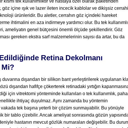
ir kısmı tek kullanımlıktır ve hastaya özel olarak paketinden
 göz içine ışık ve lazer ileten incecik kablolar ve dikişsiz cerrah
knoloji ürünleridir. Bu aletler, cerrahın göz içindeki hareket
verme ihtimalini en aza indirmeye yardımcı olur. Bu tek kullanıml
leri, ameliyatın genel bütçesini önemli ölçüde şekillendirir. Göz
ması gereken ekstra sarf malzemelerinin sayısı da artar, bu da
 Edildiğinde Retina Dekolmanı
r Mi?
duvarına dışarıdan bir silikon bant yerleştirilerek uygulanan kl
gözü dışarıdan hafifçe çökerterek retinadaki yırtığın kapanmasın
iği için vitrektomi yönteminde kullanılan o tek kullanımlık, paha
genellikle ihtiyaç duyulmaz. Aynı zamanda bu yöntemin
r vakada tek başına yeterli bir çözüm sunmayabilir. Bu yönüyle
 bir tablo çizebilir. Ancak ameliyat sonrasında gözün yapısınd
edeniyle hastanın mevcut gözlük numaraları değişebilir. Bu duru