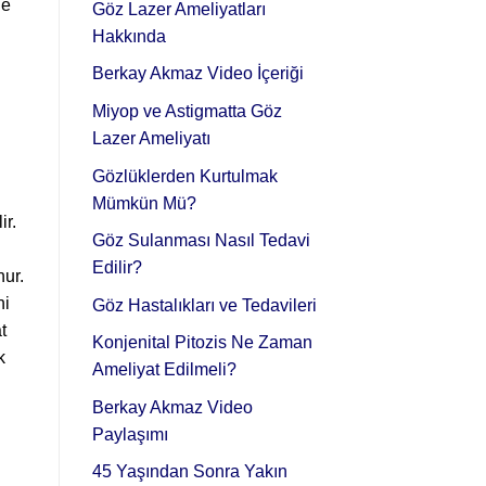
de
Göz Lazer Ameliyatları
Hakkında
Berkay Akmaz Video İçeriği
Miyop ve Astigmatta Göz
Lazer Ameliyatı
Gözlüklerden Kurtulmak
Mümkün Mü?
ir.
Göz Sulanması Nasıl Tedavi
Edilir?
nur.
ni
Göz Hastalıkları ve Tedavileri
t
Konjenital Pitozis Ne Zaman
k
Ameliyat Edilmeli?
Berkay Akmaz Video
Paylaşımı
45 Yaşından Sonra Yakın