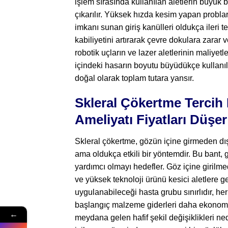
işlem sırasında kullanılan aletlerin büyük b
çıkarılır. Yüksek hızda kesim yapan problar,
imkanı sunan giriş kanülleri oldukça ileri te
kabiliyetini artırarak çevre dokulara zarar 
robotik uçların ve lazer aletlerinin maliyet
içindeki hasarın boyutu büyüdükçe kullanıl
doğal olarak toplam tutara yansır.
Skleral Çökertme Tercih
Ameliyatı Fiyatları Düşe
Skleral çökertme, gözün içine girmeden dış 
ama oldukça etkili bir yöntemdir. Bu bant, 
yardımcı olmayı hedefler. Göz içine girilmed
ve yüksek teknoloji ürünü kesici aletlere 
uygulanabileceği hasta grubu sınırlıdır, he
başlangıç malzeme giderleri daha ekonomik
←
meydana gelen hafif şekil değişiklikleri n