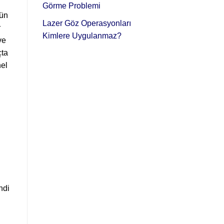
Görme Problemi
zün
Lazer Göz Operasyonları
r
Kimlere Uygulanmaz?
ve
çta
nel
ndi