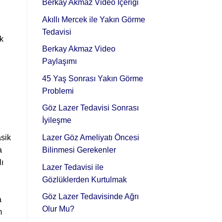
Berkay Akmaz Video İçeriği
i
Akıllı Mercek ile Yakın Görme
Tedavisi
ık
Berkay Akmaz Video
Paylaşımı
45 Yaş Sonrası Yakın Görme
Problemi
Göz Lazer Tedavisi Sonrası
İyileşme
Lazer Göz Ameliyatı Öncesi
asik
Bilinmesi Gerekenler
a
lı
Lazer Tedavisi ile
Gözlüklerden Kurtulmak
Göz Lazer Tedavisinde Ağrı
a
Olur Mu?
m