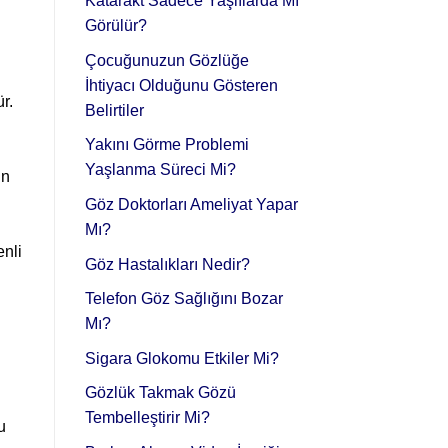
Katarakt Sadece Yaşlılarda Mı
Görülür?
Çocuğunuzun Gözlüğe
İhtiyacı Olduğunu Gösteren
r.
Belirtiler
Yakını Görme Problemi
Yaşlanma Süreci Mi?
in
Göz Doktorları Ameliyat Yapar
Mı?
enli
Göz Hastalıkları Nedir?
Telefon Göz Sağlığını Bozar
Mı?
Sigara Glokomu Etkiler Mi?
Gözlük Takmak Gözü
Tembelleştirir Mi?
u