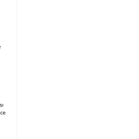
r
sı
nce