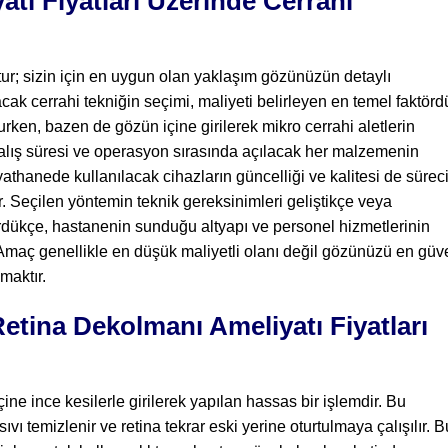
tı Fiyatları Üzerinde Cerrahi
ur; sizin için en uygun olan yaklaşım gözünüzün detaylı
k cerrahi tekniğin seçimi, maliyeti belirleyen en temel faktördü
ken, bazen de gözün içine girilerek mikro cerrahi aletlerin
kalış süresi ve operasyon sırasında açılacak her malzemenin
yathanede kullanılacak cihazların güncelliği ve kalitesi de sürec
r. Seçilen yöntemin teknik gereksinimleri geliştikçe veya
ükçe, hastanenin sunduğu altyapı ve personel hizmetlerinin
. Amaç genellikle en düşük maliyetli olanı değil gözünüzü en güv
maktır.
etina Dekolmanı Ameliyatı Fiyatları
ine ince kesilerle girilerek yapılan hassas bir işlemdir. Bu
vı temizlenir ve retina tekrar eski yerine oturtulmaya çalışılır. B